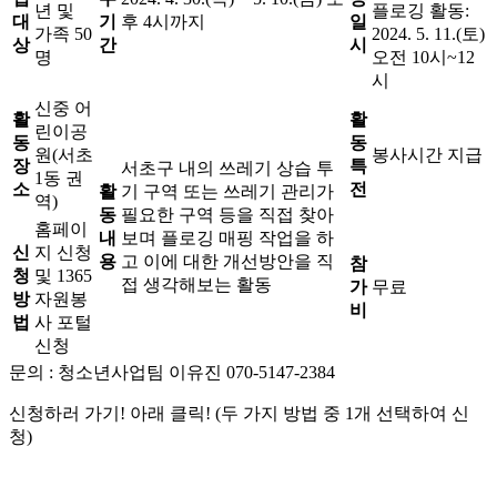
년 및
플로깅 활동:
대
기
후 4시까지
일
가족 50
2024. 5. 11.(토)
상
간
시
명
오전 10시~12
시
신중 어
활
활
린이공
동
동
원(서초
봉사시간 지급
장
특
서초구 내의 쓰레기 상습 투
1동 권
소
전
활
기 구역 또는 쓰레기 관리가
역)
동
필요한 구역 등을 직접 찾아
홈페이
내
보며 플로깅 매핑 작업을 하
신
지 신청
용
고 이에 대한 개선방안을 직
참
청
및 1365
접 생각해보는 활동
가
무료
방
자원봉
비
법
사 포털
신청
문의 : 청소년사업팀 이유진 070-5147-2384
신청하러 가기! 아래 클릭! (두 가지 방법 중 1개 선택하여 신
청)