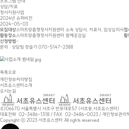
프로그램 안내
상담/치료
정서지원사업
2024년 슈퍼비전
2024-05-03
모집대상
스마트맞춤형정서지원센터 소속 상담사, 치료사, 임상심리사
접
활동장소
스마트맞춤형정서지원센터 함께공감실
활
신청방법
-
문의 : 상담팀 장슬기 070-5147-2388
목록으로
개인정보처리방침
서초유스센터소개
오시는길
우)06670 서울특별시 서초구 반포대로57 (서초동,서초유스센터)
대표전화: 02-3486-1318 / FAX: 02-3486-0023 / 개인정
Copyright ⓒ 2023 서초유스센터 All rights reserved.