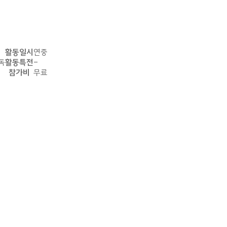
활동일시
연중
독
활동특전
-
참가비
무료