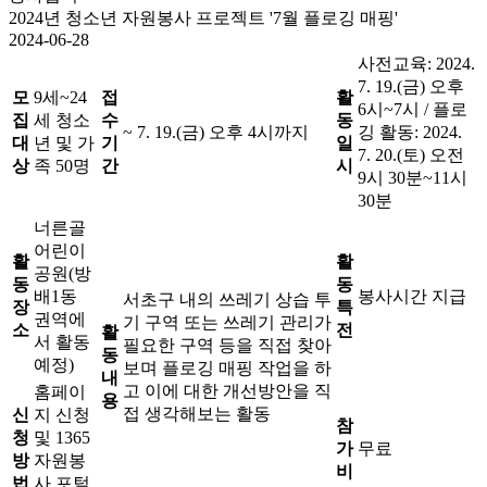
2024년 청소년 자원봉사 프로젝트 '7월 플로깅 매핑'
2024-06-28
사전교육: 2024.
7. 19.(금) 오후
모
9세~24
접
활
6시~7시 / 플로
집
세 청소
수
동
~ 7. 19.(금) 오후 4시까지
깅 활동: 2024.
대
년 및 가
기
일
7. 20.(토) 오전
상
족 50명
간
시
9시 30분~11시
30분
너른골
어린이
활
활
공원(방
동
동
배1동
봉사시간 지급
서초구 내의 쓰레기 상습 투
장
특
권역에
기 구역 또는 쓰레기 관리가
소
전
활
서 활동
필요한 구역 등을 직접 찾아
동
예정)
보며 플로깅 매핑 작업을 하
내
고 이에 대한 개선방안을 직
홈페이
용
접 생각해보는 활동
신
지 신청
참
청
및 1365
가
무료
방
자원봉
비
법
사 포털