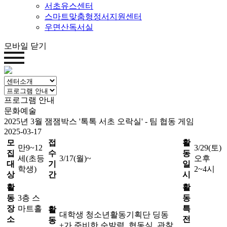
서초유스센터
스마트맞춤형정서지원센터
우면산독서실
모바일 닫기
프로그램 안내
문화예술
2025년 3월 잼잼박스 '톡톡 서초 오락실' - 팀 협동 게임
2025-03-17
모
접
활
만9~12
3/29(토)
집
수
동
세(초등
3/17(월)~
오후
대
기
일
학생)
2~4시
상
간
시
활
활
동
3층 스
동
장
마트홀
특
활
대학생 청소년활동기획단 딩동
소
전
동
+가 준비한 순발력, 협동심, 관찰