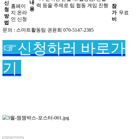
내
신
력 등을 주제로 팀 협동 게임 진행
홈페이
참
용
청
지 온라
가
무료
방
인 신청
비
법
문의 : 스마트활동팀 권윤희 070-5147-2385
☞신청하러 바로가
기