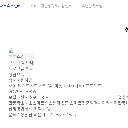
서초유스센터
스마트맞춤형정서지원센터
우면산독서실
프로그램 안내
상담/치료
정서지원사업
서울 테스트베드 사업 'AI 마음 나,너(나눠) 프로젝트'
2025-05-09
모집대상
서초구 청소년
접수
활동장소
서초스마트유스센터 5층 스마트맞춤형정서지원센터
활동
신청방법
상시 체험 가능
문의 : 상담팀 최윤미 070-5147-2320