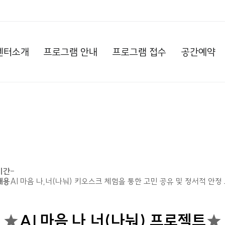
센터소개
프로그램 안내
프로그램 접수
공간예약
기간
-
내용
AI 마음 나,너(나눠) 키오스크 체험을 통한 고민 공유 및 정서적 안정
★
AI 마음 나,너(나눠) 프로젝트
★