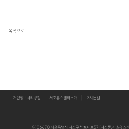
목록으로
개인정보처리방침
서초유스센터소개
오시는길
우)06670 서울특별시 서초구 반포대로57 (서초동,서초유스센