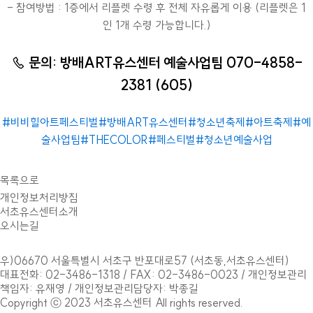
- 참여방법 : 1층에서 리플렛 수령 후 전체 자유롭게 이용 (리플렛은 1
인 1개 수령 가능합니다.)
☏ 문의: 방배ART유스센터 예술사업팀 070-4858-
2381 (605)
#비비힐아트페스티벌#방배ART유스센터#청소년축제#아트축제#예
술사업팀#THECOLOR#페스티벌#청소년예술사업
목록으로
개인정보처리방침
서초유스센터소개
오시는길
우)06670 서울특별시 서초구 반포대로57 (서초동,서초유스센터)
대표전화: 02-3486-1318 / FAX: 02-3486-0023 / 개인정보관리
책임자: 유재영 / 개인정보관리담당자: 박종길
Copyright ⓒ 2023 서초유스센터 All rights reserved.