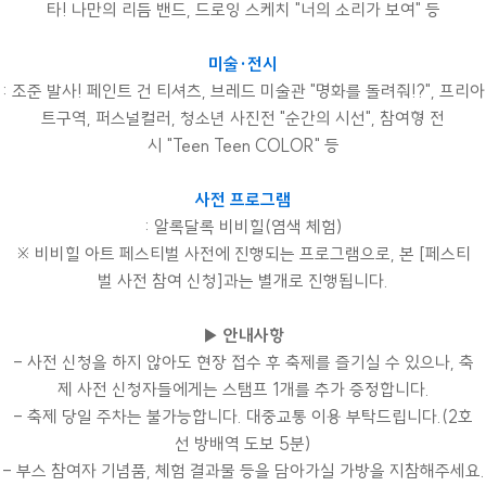
타! 나만의 리듬 밴드, 드로잉 스케치 "너의 소리가 보여" 등
미술·전시
: 조준 발사! 페인트 건 티셔츠, 브레드 미술관 "명화를 돌려줘!?", 프리아
트구역, 퍼스널컬러, 청소년 사진전 "순간의 시선", 참여형 전
시 "Teen Teen COLOR" 등
사전 프로그램
: 알록달록 비비힐(염색 체험)
※ 비비힐 아트 페스티벌 사전에 진행되는 프로그램으로, 본 [페스티
벌 사전 참여 신청]과는 별개로 진행됩니다.
▶ 안내사항
- 사전 신청을 하지 않아도 현장 접수 후 축제를 즐기실 수 있으나, 축
제 사전 신청자들에게는 스탬프 1개를 추가 증정합니다.
- 축제 당일 주차는 불가능합니다. 대중교통 이용 부탁드립니다.(2호
선 방배역 도보 5분)
- 부스 참여자 기념품, 체험 결과물 등을 담아가실 가방을 지참해주세요.