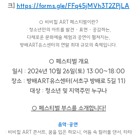
크]
https://forms.gle/FFq45jMVh3T2ZPjLA
○ 비비힐 ART 페스티벌이란?
: 청소년만의 아트를 발견 · 표현 · 공감하는,
다채로운 문화예술 체험과 공연이 펼쳐지는,
방배ART유스센터의 연말 최대 규모의 축제입니다.
○ 페스티벌 개요
일시 : 2024년 10월 26일(토) 13:00~18:00
장소 : 방배ART유스센터(서초구 방배로 5길 11)
대상 : 청소년 및 지역주민 누구나
○ 페스티벌 부스를 소개합니다!
음악·공연
: 비비힐 ART 콘서트, 꿈을 입은 하모니, 어둠 속 컬러풀 댄서, 타타