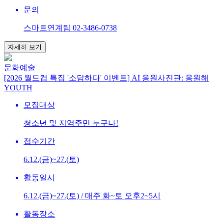
문의
스마트연계팀 02-3486-0738
자세히 보기
문화예술
[2026 월드컵 특집 '소담하다' 이벤트] AI 응원사진관: 응원해
YOUTH
모집대상
청소년 및 지역주민 누구나!
접수기간
6.12.(금)~27.(토)
활동일시
6.12.(금)~27.(토) / 매주 화~토 오후2~5시
활동장소