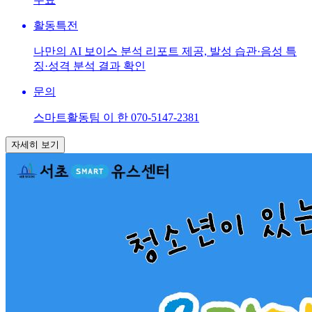
활동특전
나만의 AI 보이스 분석 리포트 제공, 발성 습관·음성 특
징·성격 분석 결과 확인
문의
스마트활동팀 이 한 070-5147-2381
자세히 보기