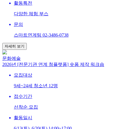
활동특전
다양한 체험 부스
문의
스마트연계팀 02-3486-0738
자세히 보기
문화예술
2026년 [전문기관 연계 청플랫폼] 숏폼 제작 워크숍
모집대상
9세~24세 청소년 12명
접수기간
선착순 모집
활동일시
6/13(토), 6/20(토) 14:00~17:00